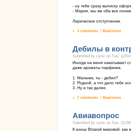
- ну тебе сразу выписку офор
- Мария, мы же оба все пони
Лирическое отступление.
»
3 comments
Read more
Дебилы в конт
Submitted by cynic on Tue, 12/01/
Иногда на меня накатывает сл
даже ароматы парфюма.
1. Мальчик, ты - дебил?
2. Родной, а что дало тебе о
3. Ну и так далее.
»
7 comments
Read more
Авиавопрос
Submitted by cynic on Sun, 11/29/
К концу Второй мировой, как и