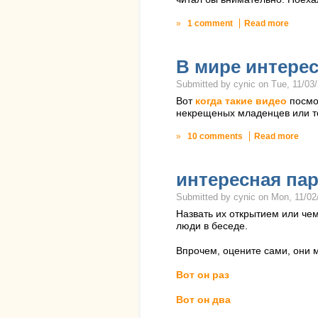
»
1 comment
Read more
В мире интерес
Submitted by cynic on Tue, 11/03/
Вот
когда такие видео
посмот
некрещеных младенцев или то
»
10 comments
Read more
интересная па
Submitted by cynic on Mon, 11/02/
Назвать их открытием или че
люди в беседе.
Впрочем, оцените сами, они м
Вот он раз
Вот он два