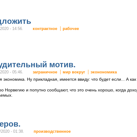
едложить
контрактное
рабочее
2020 - 14:56.
будительный мотив.
заграничное
мир вокруг
эконономика
2020 - 05:46.
экономика. Ну прикладная, имеется ввиду: что будет если... А как п
про Норвегию и попутно сообщают, что это очень хорошо, когда до
аемых.
еров.
производственное
/2020 - 01:38.