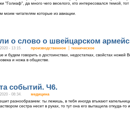
ки "Голиаф", да много чего веселого, кто интересовался темой, тот 
ум моим читателям которые из авиации.
или о слово о швейцарском армейс
производственное
техническое
2020 - 13:15.
 и будем говорить о достоинствах, недостатках, свойстах ножей В
овека и ножа в обществе.
та событий. Ч6.
медицина
2020 - 08:34.
шит разнообразием: ты лежишь, в тебя иногда втыкают капельницы,
створом сестра несет в руках, то тут она его вытащила откуда-то и