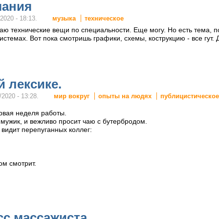
мания
музыка
техническое
2020 - 18:13.
таю технические вещи по специальности. Еще могу. Но есть тема, 
стемах. Вот пока смотришь графики, схемы, кострукцию - все гут.
 лексике.
мир вокруг
опыты на людях
публицистическо
/2020 - 13:28.
рвая неделя работы.
 мужик, и вежливо просит чаю с бутербродом.
 видит перепуганных коллег:
ом смотрит.
сс массажиста.