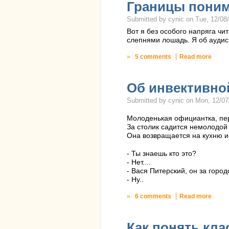
Границы пони
Submitted by cynic on Tue, 12/08/
Вот я без особого напряга чи
слепнями лошадь. Я об аудиси
»
5 comments
Read more
Об инвективной
Submitted by cynic on Mon, 12/07
Молоденькая официантка, пе
За столик садится немолодой
Она возвращается на кухню и
- Ты знаешь кто это?
- Нет....
- Вася Питерский, он за город
- Ну..
»
6 comments
Read more
Как понять кла