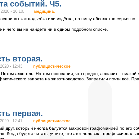
та событий. Ч5.
медицина.
2020 - 16:10.
воспринят как подьебка или издёвка, но пишу абсолютно серьезно.
 и чего вы не найдете ни в одном подобном списке.
сть вторая.
публицистическое
2020 - 12:43.
 Потом алкоголь. На том основании, что вредно, а значит – ниако
фактического запрета на животноводство. Запретили почти всё. Пр
сть первая.
публицистическое
2020 - 12:41.
рый друг, который иногда балуется махровой графоманией по его с
ля. Когда будете читать, учтите, что этот человек - профессионал
ли.