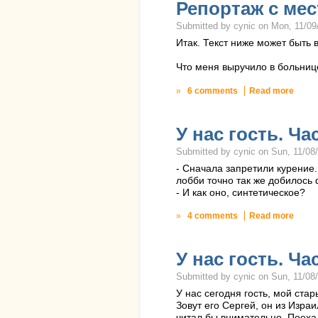
Репортаж с мес
Submitted by cynic on Mon, 11/09/
Итак. Текст ниже может быть 
Что меня выручило в больнице
»
6 comments
Read more
У нас гость. Ча
Submitted by cynic on Sun, 11/08/
- Сначала запретили курение.
лобби точно так же добилось 
- И как оно, синтетическое?
»
4 comments
Read more
У нас гость. Ча
Submitted by cynic on Sun, 11/08/
У нас сегодня гость, мой ста
Зовут его Сергей, он из Израи
читал бы внимательно. Поеха