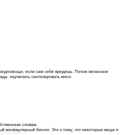
й медпомощи, если сам себе вредишь. Потом веганское
авда, научились синтезировать мясо.
обственным словам.
ьный молекулярный биолог. Это к тому, что некоторые вещи я