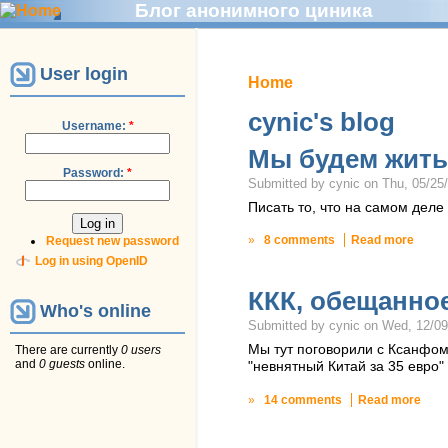
Блог анонимного циника
User login
Home
cynic's blog
Username:
*
Мы будем жить
Password:
*
Submitted by cynic on Thu, 05/25/
Писать то, что на самом деле
»
8 comments
Read more
Request new password
Log in using OpenID
ККК, обещанное
Who's online
Submitted by cynic on Wed, 12/09
Мы тут поговорили с Ксанфом,
There are currently
0 users
and
0 guests
online.
"невнятный Китай за 35 евро"
»
14 comments
Read more