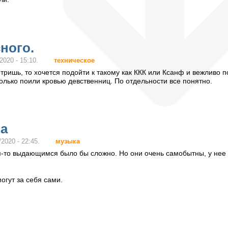
ного.
техническое
2020 - 15:10.
ришь, то хочется подойти к такому как ККК или Ксанф и вежливо 
лько поили кровью девственниц. По отдельности все понятно.
ра
музыка
2020 - 22:45.
м-то выдающимся было бы сложно. Но они очень самобытны, у нее 
огут за себя сами.