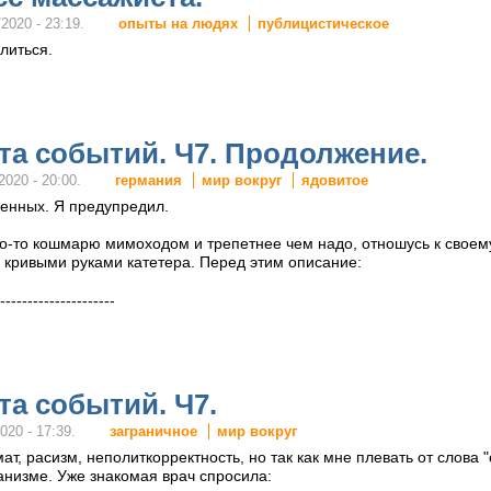
опыты на людях
публицистическое
2020 - 23:19.
литься.
та событий. Ч7. Продолжение.
германия
мир вокруг
ядовитое
2020 - 20:00.
менных. Я предупредил.
ого-то кошмарю мимоходом и трепетнее чем надо, отношусь к своем
о кривыми руками катетера. Перед этим описание:
---------------------
та событий. Ч7.
заграничное
мир вокруг
020 - 17:39.
т, расизм, неполиткорректность, но так как мне плевать от слова "с
анизме. Уже знакомая врач спросила: