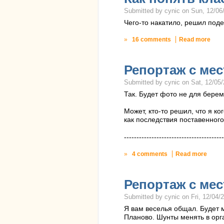
Submitted by cynic on Sun, 12/06/
Чего-то накатило, решил поде
»
16 comments
Read more
Репортаж с мес
Submitted by cynic on Sat, 12/05/
Так. Будет фото не для бере
Может, кто-то решил, что я к
как последствия поставенног
----------------------------------------
»
4 comments
Read more
Репортаж с мес
Submitted by cynic on Fri, 12/04/2
Я вам веселья общал. Будет ма
Планово. Шунты менять в орг