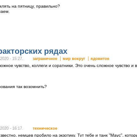
млять на пятницу, правильно?
маем.
ракторских рядах
заграничное
мир вокруг
ядовитое
2020 - 15:27.
ожное чувство, коллеги и соратники. Это очень сложное чувство 
снования так возомнить?
техническое
2020 - 16:17.
звестно, немцев пробило на экзотику. Тут тебе и танк "Маус", кото