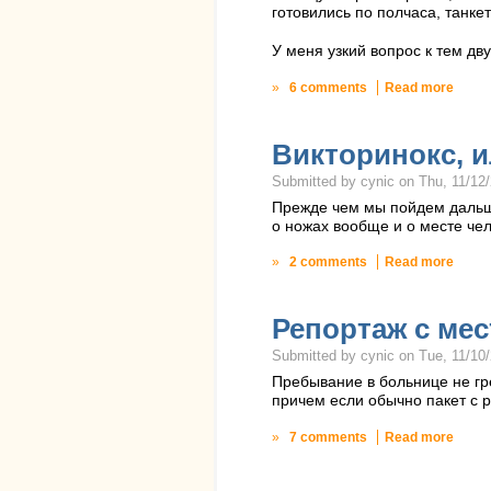
готовились по полчаса, танкет
У меня узкий вопрос к тем дв
»
6 comments
Read more
Викторинокс, 
Submitted by cynic on Thu, 11/12/
Прежде чем мы пойдем дальше
о ножах вообще и о месте чел
»
2 comments
Read more
Репортаж с мес
Submitted by cynic on Tue, 11/10/
Пребывание в больнице не гре
причем если обычно пакет с ра
»
7 comments
Read more