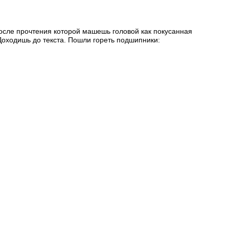
после прочтения которой машешь головой как покусанная
 Доходишь до текста. Пошли гореть подшипники:
е